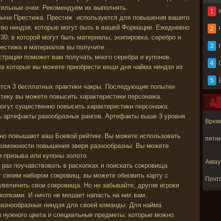
тельные очки. Рекомендуем их выполнять.
1
бычи Престижа. Престиж используется для повышения вашего
ство ниндзя, которые могут быть в вашей Формации. Ежедневно
2
30, в которой могут быть материалы, экипировка, серебро и
3
B
рестижа и материалов вы получите
трации поможет вам получать много серебра и купонов.
4
 за которые вы можете приобрести вещи дня найма ниндзя из
5
ется 3 бесплатных практики чакры. Последующие попытки
ктику вы можете повысить характеристики персонажа.
огут существенно повысить характеристики персонажа.
ь артефакты разообразных рангов. Артефакты выше 3 уровня
Время
но повышают ваш Боевой рейтинг. Вы можете использовать
пятни
Возможности повышения зверя разнообразны: Вы можете
и призыва или купоны золото.
Аккау
 раз поучавствовать в раскопках и поискать сокровища
т своим набором сокровищ, вы можете обновить карту с
Почт
величить свои сокровища. Но не забывайте, другие игроки
скопками. И ничто не мешает напасть на них вам.
разнообразных ниндзя для своей команды. Для найма
 нужного цвета и специальные предметы, которые можно