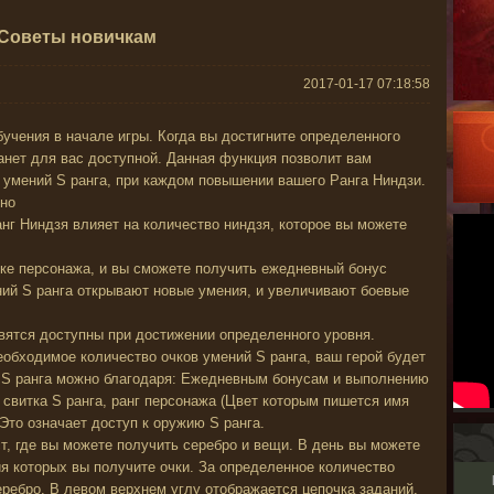
Советы новичкам
2017-01-17 07:18:58
бучения в начале игры. Когда вы достигните определенного
танет для вас доступной. Данная функция позволит вам
 умений S ранга, при каждом повышении вашего Ранга Ниндзи.
жно
анг Ниндзя влияет на количество ниндзя, которое вы можете
ке персонажа, и вы сможете получить ежедневный бонус
ений S ранга открывают новые умения, и увеличивают боевые
вятся доступны при достижении определенного уровня.
еобходимое количество очков умений S ранга, ваш герой будет
я S ранга можно благодаря: Ежедневным бонусам и выполнению
 свитка S ранга, ранг персонажа (Цвет которым пишется имя
Это означает доступ к оружию S ранга.
т, где вы можете получить серебро и вещи. В день вы можете
ия которых вы получите очки. За определенное количество
еребро. В левом верхнем углу отображается цепочка заданий,