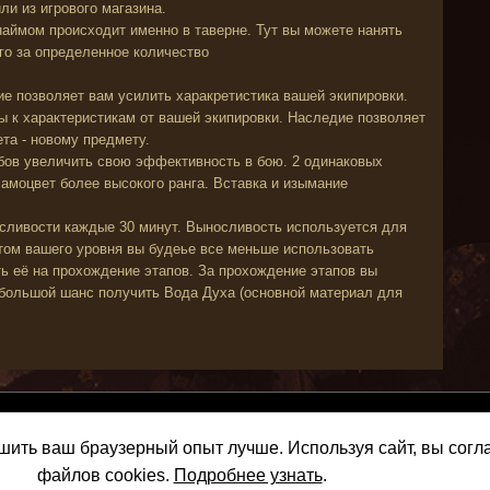
ли из игрового магазина.
наймом происходит именно в таверне. Тут вы можете нанять
ого за определенное количество
е позволяет вам усилить харакретистика вашей экипировки.
 к характеристикам от вашей экипировки. Наследие позволяет
та - новому предмету.
бов увеличить свою эффективность в бою. 2 одинаковых
самоцвет более высокого ранга. Вставка и изымание
сливости каждые 30 минут. Выносливость используется для
том вашего уровня вы будеье все меньше использовать
ь её на прохождение этапов. За прохождение этапов вы
ь большой шанс получить Вода Духа (основной материал для
About Us
Terms of 
чшить ваш браузерный опыт лучше. Используя сайт, вы сог
Copyright 2014-2021 Fortu
файлов cookies.
Подробнее узнать
.