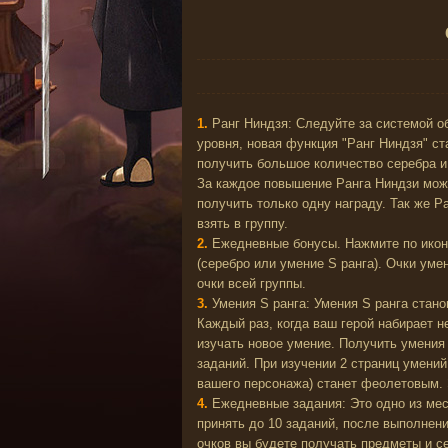
1.
Ранг Ниндзя: Следуйте за системой о
уровня, новая функция "Ранг Ниндзя" с
получить большое количество серебра и
За каждое повышение Ранга Ниндзи мо
получить только одну награду. Так же Р
взять в группу.
2.
Ежедневные бонусы. Нажмите по икон
(серебро или умение S ранга). Очки ум
очки всей группы.
3.
Умения S ранга: Умения S ранга стано
Каждый раз, когда ваш герой набирает н
изучать новое умение. Получить умени
заданий. При изучении 2 страниц умений
вашего персонажа) станет феолетовым. 
4.
Ежедневные задания: Это одно из мес
принять до 10 заданий, после выполнен
очков вы будете получать предметы и с