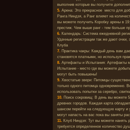
выполнив которые вы получите дополни
5.
Арена: Это прекрасное место для до
Ранга Ниндзя, а Ранг влияет на количе
вы можете получить Коробку арены в 19:
престиж. Чем выше ранг - тем больше п
6.
Календарь: Система ежедневной регис
Удачные регистрации так же дают очки,
Клуба
7.
Практика чакры: Каждый день вам да
становятся платными, но используя пра
8.
Артефакты и Испытания: Артефакты м
Испытание - место где вы можете добыт
могут быть повышены!
9.
Хвостатые звери: Питомцы существен
только одного питомца одновременно. 
использовать попытки за серебро, свитк
10.
Поиск сокровищ: В день вы можете 5
древних городов. Каждая карта обладае
шансом перейти на следующую карту и у
могут напасть на вас пока вы заняты ра
11.
Клуб Ниндзя: Тут вы можете нанять 
требуется определенное количество душ