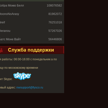
Кобра Мокко Белл
108076582
HoonoNoArasy
81962072
reif
76251018
Deranou
57267026
Батс Моне Вайт
56446806
 работы: 06:00-16:00 с понедельник а по
цу по московскому времени
нт Skype:
овый адрес:
nwsupport@fysco.ru