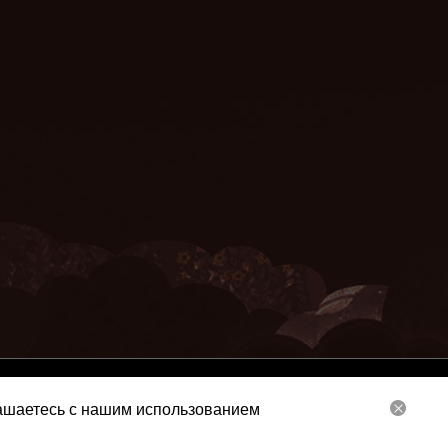
Service
Privacy Policy
Contact Us
лашаетесь с нашим использованием
ne Game Limited. All Rights Reserved