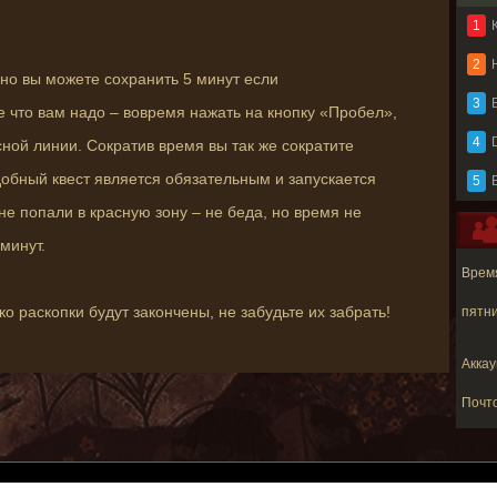
1
2
 но вы можете сохранить 5 минут если
3
B
 что вам надо – вовремя нажать на кнопку «Пробел»,
4
сной линии. Сократив время вы так же сократите
одобный квест является обязательным и запускается
5
е попали в красную зону – не беда, но время не
минут.
Время
ко раскопки будут закончены, не забудьте их забрать!
пятни
Аккау
Почт