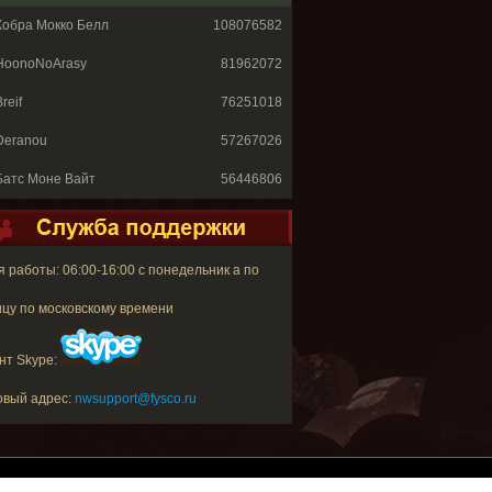
Кобра Мокко Белл
108076582
HoonoNoArasy
81962072
reif
76251018
Deranou
57267026
Батс Моне Вайт
56446806
 работы: 06:00-16:00 с понедельник а по
цу по московскому времени
нт Skype:
овый адрес:
nwsupport@fysco.ru