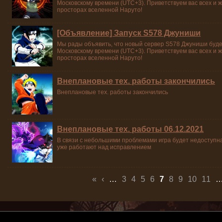
Московскому времени (UTC+3). Приветствуем вас всех и 
просторах вселенной Наруто!
[Объявление] Запуск S578 Джуниши
Мы рады объявить, что новый сервер S578 Джуниши будет
Московскому времени (UTC+3). Приветствуем вас всех и 
просторах вселенной Наруто!
Внеплановые тех. работы закончились
Внеплановые тех. работы закончились
Внеплановые тех. работы 06.12.2021
В связи с небольшими проблемами игра будет недоступна
уже работают над исправлением
Страницы
«
‹
…
3
4
5
6
7
8
9
10
11