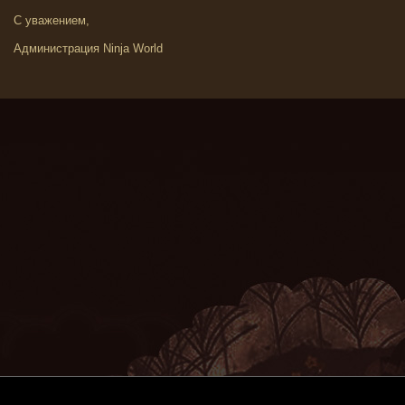
С уважением,
Администрация Ninja World