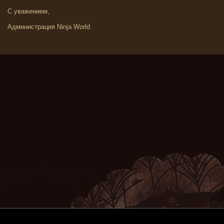
С уважением,
Администрация Ninja World