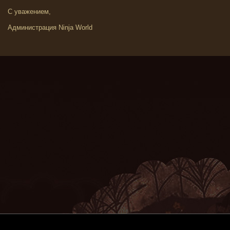
С уважением,
Администрация Ninja World