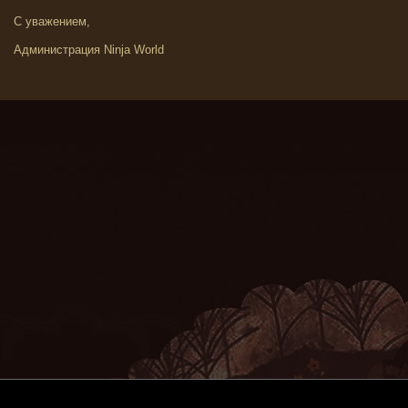
С уважением,
Администрация Ninja World