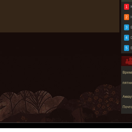
1
2
3
B
4
5
Время
пятни
Аккау
Почт