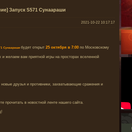
ие] Запуск S571 Сунаараши
2021-10-22 10:17:17
будет открыт
25
ок
тября в 7:00
по Московскому
71 Сунаараши
х и желаем вам приятной игры на просторах вселенной
 новые друзья и противники, захватывающие сражения и
е прочитать в новостной ленте нашего сайта.
д!