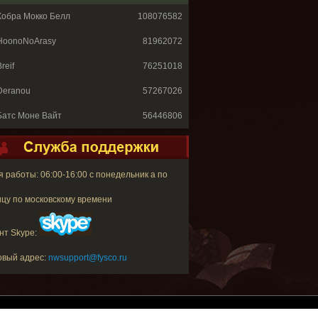
Кобра Мокко Белл
108076582
HoonoNoArasy
81962072
reif
76251018
Deranou
57267026
Батс Моне Вайт
56446806
 работы: 06:00-16:00 с понедельник а по
цу по московскому времени
нт Skype:
овый адрес:
nwsupport@fysco.ru