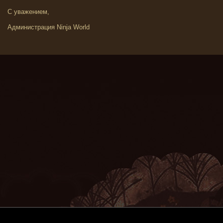
С уважением,
Администрация Ninja World