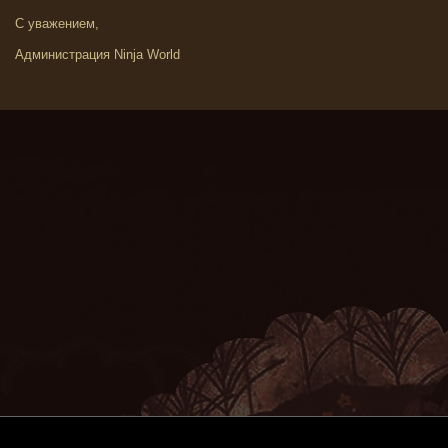
С уважением,
Администрация Ninja World