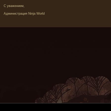
С уважением,
Администрация Ninja World