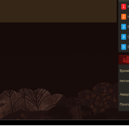
1
2
3
B
4
5
Время
пятни
Аккау
Почт