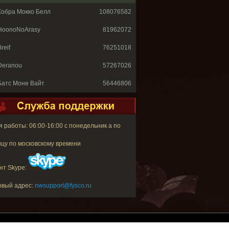
Кобра Мокко Белл
108076582
HoonoNoArasy
81962072
reif
76251018
Deranou
57267026
Батс Моне Вайт
56446806
 работы: 06:00-16:00 с понедельник а по
цу по московскому времени
нт Skype:
овый адрес:
nwsupport@fysco.ru