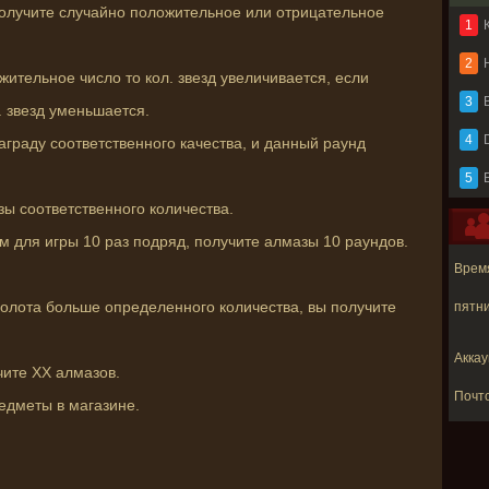
ы получите случайно положительное или отрицательное
1
2
жительное число то кол. звезд увеличивается, если
3
B
. звезд уменьшается.
4
награду соответственного качества, и данный раунд
5
зы соответственного количества.
м для игры 10 раз подряд, получите алмазы 10 раундов.
Время
золота больше определенного количества, вы получите
пятни
Аккау
чите XX алмазов.
Почт
едметы в магазине.