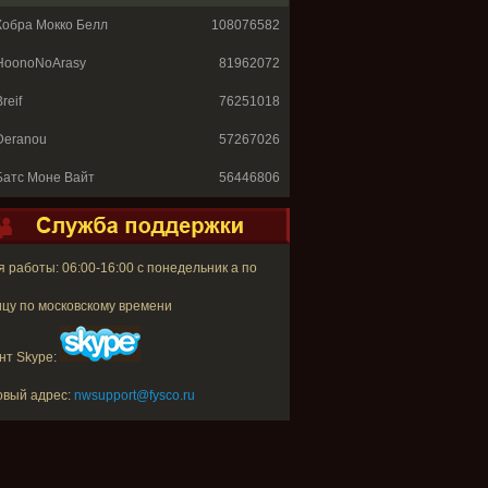
Кобра Мокко Белл
108076582
HoonoNoArasy
81962072
reif
76251018
Deranou
57267026
Батс Моне Вайт
56446806
 работы: 06:00-16:00 с понедельник а по
цу по московскому времени
нт Skype:
овый адрес:
nwsupport@fysco.ru