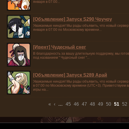
января в 07:00...
[Объявление] Запуск S290 Чоучоу
Уважаемые ниндзя! Мы рады объявить, что новый сервер
января в 07:00 по Московскому времени...
[Ивент] Чудесный снег
В благодарность за вашу длительную поддержку, мы гот
под названием " Чудесный снег "...
[Объявление] Запуск S289 Арай
Уважаемые ниндзя! Мы рады объявить, что новый сервер
в 07:00 по Московскому времени (UTC+3). Приветствуем в
игры на...
Страницы
«
‹
…
45
46
47
48
49
50
51
52