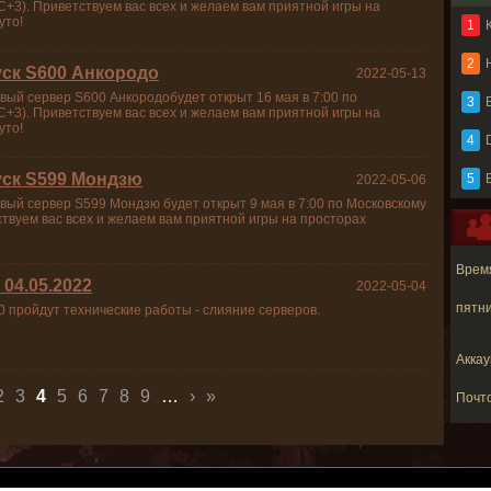
+3). Приветствуем вас всех и желаем вам приятной игры на
уто!
1
2
уск S600 Анкородо
2022-05-13
вый сервер S600 Анкородобудет открыт 16 мая в 7:00 по
3
B
+3). Приветствуем вас всех и желаем вам приятной игры на
уто!
4
уск S599 Мондзю
5
2022-05-06
вый сервер S599 Мондзю будет открыт 9 мая в 7:00 по Московскому
твуем вас всех и желаем вам приятной игры на просторах
Время
04.05.2022
2022-05-04
пятни
00 пройдут технические работы - слияние серверов.
Аккау
2
3
4
5
6
7
8
9
…
›
»
Почт