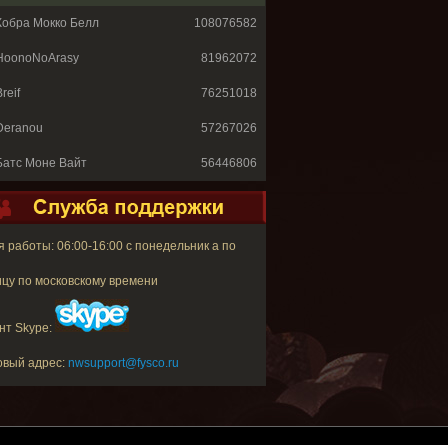
Кобра Мокко Белл
108076582
HoonoNoArasy
81962072
reif
76251018
Deranou
57267026
Батс Моне Вайт
56446806
 работы: 06:00-16:00 с понедельник а по
цу по московскому времени
нт Skype:
овый адрес:
nwsupport@fysco.ru